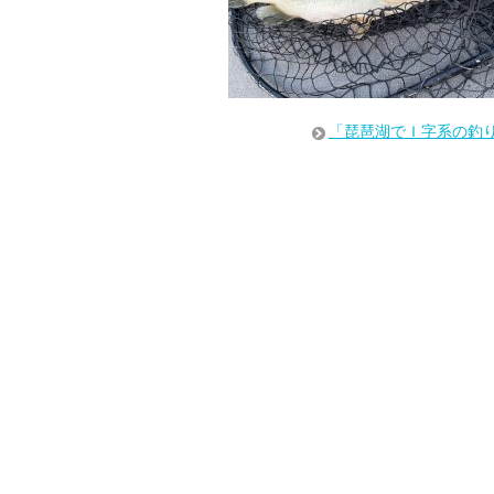
「琵琶湖でＩ字系の釣り