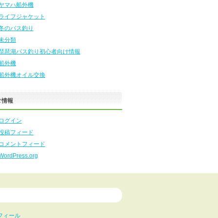
ヤマハ船外機
ライフジャケット
冬のバス釣り
未分類
琵琶湖バス釣り初心者向け情報
船外機
船外機オイル交換
タ情報
ログイン
投稿フィード
コメントフィード
WordPress.org
フィール